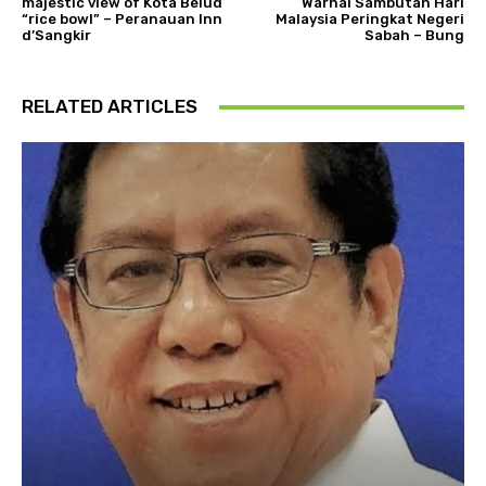
majestic view of Kota Belud
Warnai Sambutan Hari
“rice bowl” – Peranauan Inn
Malaysia Peringkat Negeri
d’Sangkir
Sabah – Bung
RELATED ARTICLES