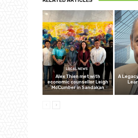
RELATED ARTICLES
LOCAL NEWS
Alex Thien met with
A Legacy
economic counsellor Leigh
Lear
McCumber in Sandakan