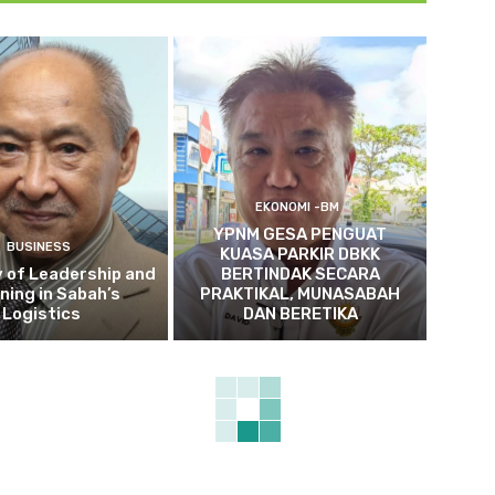
EKONOMI -BM
YPNM GESA PENGUAT
BUSINESS
KUASA PARKIR DBKK
 of Leadership and
BERTINDAK SECARA
ning in Sabah’s
PRAKTIKAL, MUNASABAH
Logistics
DAN BERETIKA