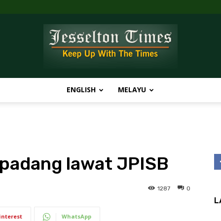
ENGLISH
MELAYU
Jesselton
 padang lawat JPISB
Times
1287
0
L
interest
WhatsApp