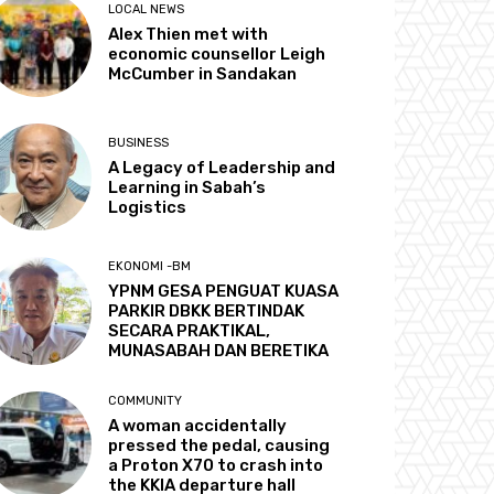
LOCAL NEWS
Alex Thien met with
economic counsellor Leigh
McCumber in Sandakan
BUSINESS
A Legacy of Leadership and
Learning in Sabah’s
Logistics
EKONOMI -BM
YPNM GESA PENGUAT KUASA
PARKIR DBKK BERTINDAK
SECARA PRAKTIKAL,
MUNASABAH DAN BERETIKA
COMMUNITY
A woman accidentally
pressed the pedal, causing
a Proton X70 to crash into
the KKIA departure hall