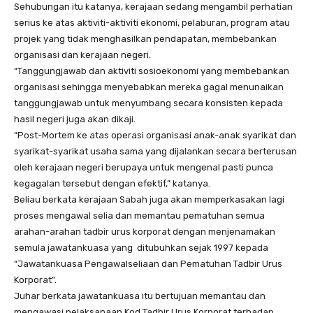
Sehubungan itu katanya, kerajaan sedang mengambil perhatian
serius ke atas aktiviti-aktiviti ekonomi, pelaburan, program atau
projek yang tidak menghasilkan pendapatan, membebankan
organisasi dan kerajaan negeri.
“Tanggungjawab dan aktiviti sosioekonomi yang membebankan
organisasi sehingga menyebabkan mereka gagal menunaikan
tanggungjawab untuk menyumbang secara konsisten kepada
hasil negeri juga akan dikaji.
“Post-Mortem ke atas operasi organisasi anak-anak syarikat dan
syarikat-syarikat usaha sama yang dijalankan secara berterusan
oleh kerajaan negeri berupaya untuk mengenal pasti punca
kegagalan tersebut dengan efektif,” katanya.
Beliau berkata kerajaan Sabah juga akan memperkasakan lagi
proses mengawal selia dan memantau pematuhan semua
arahan-arahan tadbir urus korporat dengan menjenamakan
semula jawatankuasa yang ditubuhkan sejak 1997 kepada
“Jawatankuasa Pengawalseliaan dan Pematuhan Tadbir Urus
Korporat”.
Juhar berkata jawatankuasa itu bertujuan memantau dan
mengawasi pelaksanaan Kod Tadbir Urus Korporat terhadap