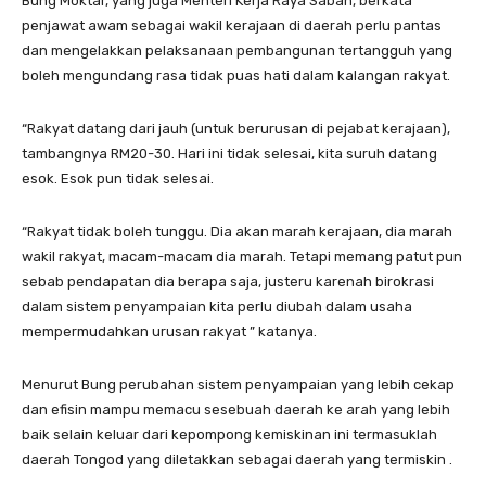
Bung Moktar, yang juga Menteri Kerja Raya Sabah, berkata
penjawat awam sebagai wakil kerajaan di daerah perlu pantas
dan mengelakkan pelaksanaan pembangunan tertangguh yang
boleh mengundang rasa tidak puas hati dalam kalangan rakyat.
“Rakyat datang dari jauh (untuk berurusan di pejabat kerajaan),
tambangnya RM20-30. Hari ini tidak selesai, kita suruh datang
esok. Esok pun tidak selesai.
“Rakyat tidak boleh tunggu. Dia akan marah kerajaan, dia marah
wakil rakyat, macam-macam dia marah. Tetapi memang patut pun
sebab pendapatan dia berapa saja, justeru karenah birokrasi
dalam sistem penyampaian kita perlu diubah dalam usaha
mempermudahkan urusan rakyat ” katanya.
Menurut Bung perubahan sistem penyampaian yang lebih cekap
dan efisin mampu memacu sesebuah daerah ke arah yang lebih
baik selain keluar dari kepompong kemiskinan ini termasuklah
daerah Tongod yang diletakkan sebagai daerah yang termiskin .