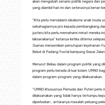
akan mengubah senario politik negara dan pel
yang diambil hari ini dan seterusnya benar-b
“Kita perlu mendalami idealisme anak muda y
sebahagiannya pro kepada pembangkang dan
justeru kita perlu memahami minat mereka ini
laksanakanya” katanya ketika ditemui selepa
Juanas merasmikan penutupan kejohanan Fust
Belud di Padang Fustal kampung Siasai Jalan 
Menurut Beliau dalam program politik yang d
program perlu berada di luar kolam UMNO b
dalam program-program yang dilaksanakan.
“UMNO khususnya Pemuda dan Puteri perlu m
dilaksanakan yang tidak hanya tertumpu kepa
diperluskan , antaranya masalah peluang pek