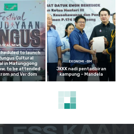
LOCAL NEWS
cheduled to launch
Rungus Cultural
EKONOMI -BM
al in Matunggong
w, to be attended
JKKK nadi pentadbiran
trom and Verdom
kampung – Mandela