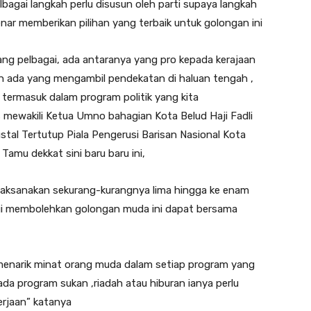
bagai langkah perlu disusun oleh parti supaya langkah
enar memberikan pilihan yang terbaik untuk golongan ini
ang pelbagai, ada antaranya yang pro kepada kerajaan
 ada yang mengambil pendekatan di haluan tengah ,
 termasuk dalam program politik yang kita
s mewakili Ketua Umno bahagian Kota Belud Haji Fadli
al Tertutup Piala Pengerusi Barisan Nasional Kota
Tamu dekkat sini baru baru ini,
ilaksanakan sekurang-kurangnya lima hingga ke enam
agi membolehkan golongan muda ini dapat bersama
enarik minat orang muda dalam setiap program yang
da program sukan ,riadah atau hiburan ianya perlu
erjaan” katanya