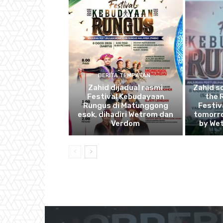
BERITA TEMPATAN
Zahid dijadual rasmi
Zahid s
Festival Kebudayaan
the 
Rungus di Matunggong
Festiv
esok, dihadiri Wetrom dan
tomorro
Verdom
by We