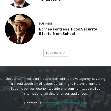
Jesselton Times is an independent online news agency, covering
a broad spectrum of issues pertaining to Malaysia, namely
Sabah's politics, economy, trade and community, as well as
international affairs, for all our audiences.
Contact us:
contact@jesseltontimes.com