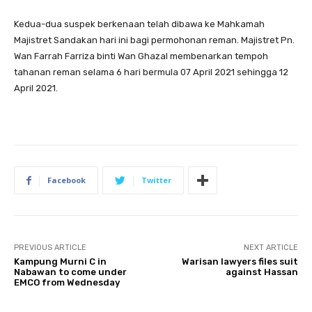
Kedua-dua suspek berkenaan telah dibawa ke Mahkamah
Majistret Sandakan hari ini bagi permohonan reman. Majistret Pn.
Wan Farrah Farriza binti Wan Ghazal membenarkan tempoh
tahanan reman selama 6 hari bermula 07 April 2021 sehingga 12
April 2021.
Facebook
Twitter
PREVIOUS ARTICLE
NEXT ARTICLE
Kampung Murni C in
Warisan lawyers files suit
Nabawan to come under
against Hassan
EMCO from Wednesday