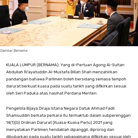
Gambar Bernama
KUALA LUMPUR (BERNAMA): Yang di-Pertuan Agong Al-Sultan
Abdullah Ri’ayatuddin Al-Mustafa Billah Shah menzahirkan
pandangan bahawa Parlimen boleh bersidang semasa tempoh
darurat berkuat kuasa pada suatu tarikh yang difikirkan sesuai
oleh Seri Paduka atas nasihat Perdana Menteri.
Pengelola Bijaya Diraja Istana Negara Datuk Ahmad Fadil
Shamsuddin berkata perkara itu termaktub dalam subperenggan
14(1)(b) Ordinan Darurat (Kuasa-Kuasa Perlu) 2021 yang
menyatakan Parlimen hendaklah dipanggil, diprorog dan
dibubarkan pada suatu tarikh sebagaimana difikirkan sesuai oleh