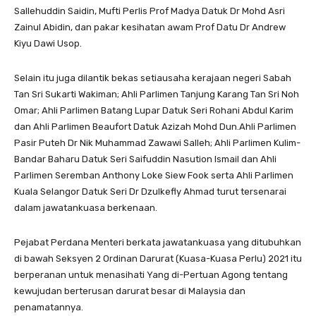
Sallehuddin Saidin, Mufti Perlis Prof Madya Datuk Dr Mohd Asri
Zainul Abidin, dan pakar kesihatan awam Prof Datu Dr Andrew
Kiyu Dawi Usop.
Selain itu juga dilantik bekas setiausaha kerajaan negeri Sabah
Tan Sri Sukarti Wakiman; Ahli Parlimen Tanjung Karang Tan Sri Noh
Omar; Ahli Parlimen Batang Lupar Datuk Seri Rohani Abdul Karim
dan Ahli Parlimen Beaufort Datuk Azizah Mohd Dun.Ahli Parlimen
Pasir Puteh Dr Nik Muhammad Zawawi Salleh; Ahli Parlimen Kulim-
Bandar Baharu Datuk Seri Saifuddin Nasution Ismail dan Ahli
Parlimen Seremban Anthony Loke Siew Fook serta Ahli Parlimen
Kuala Selangor Datuk Seri Dr Dzulkefly Ahmad turut tersenarai
dalam jawatankuasa berkenaan.
Pejabat Perdana Menteri berkata jawatankuasa yang ditubuhkan
di bawah Seksyen 2 Ordinan Darurat (Kuasa-Kuasa Perlu) 2021 itu
berperanan untuk menasihati Yang di-Pertuan Agong tentang
kewujudan berterusan darurat besar di Malaysia dan
penamatannya.