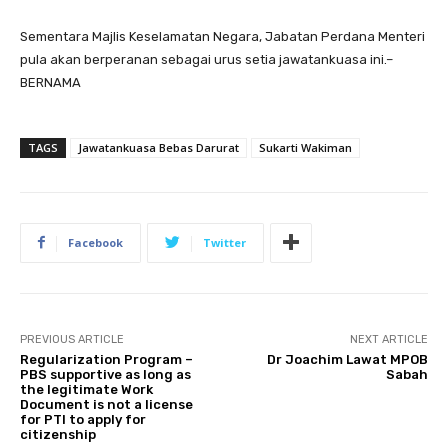
Sementara Majlis Keselamatan Negara, Jabatan Perdana Menteri
pula akan berperanan sebagai urus setia jawatankuasa ini.–
BERNAMA
TAGS
Jawatankuasa Bebas Darurat
Sukarti Wakiman
Facebook
Twitter
PREVIOUS ARTICLE
NEXT ARTICLE
Regularization Program –
Dr Joachim Lawat MPOB
PBS supportive as long as
Sabah
the legitimate Work
Document is not a license
for PTI to apply for
citizenship