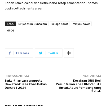
Sabah Tamin Zainal dan Setiausaha Tetap Kementerian Thomas
Logijin.Attachments area
TAGS
Dr Joachim Gunsalam
kelapa sawit
minyak sawit
MPOB
Facebook
Twitter
PREVIOUS ARTICLE
NEXT ARTICLE
Sukarti antara anggota
Kerajaan GRS Beri
Jawatankuasa Khas Bebas
Peruntukan Khas RM3.1 Juta
Darurat 2021
Untuk Adun Pembangkang
Sabah