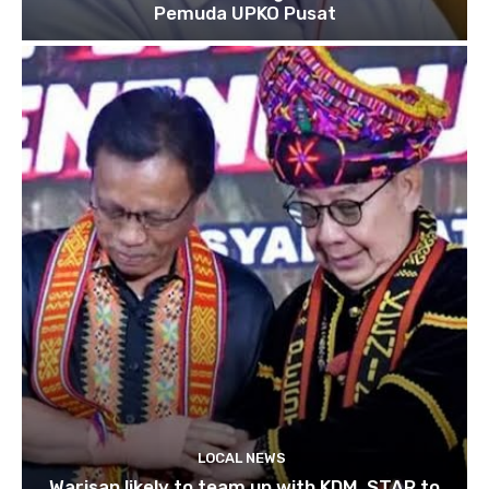
Pemuda UPKO Pusat
LOCAL NEWS
Warisan likely to team up with KDM, STAR to