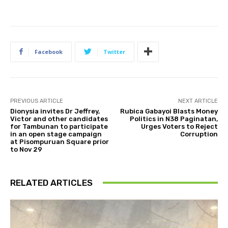
Facebook
Twitter
PREVIOUS ARTICLE
NEXT ARTICLE
Dionysia invites Dr Jeffrey,
​Rubica Gabayoi Blasts Money
Victor and other candidates
Politics in N38 Paginatan,
for Tambunan to participate
Urges Voters to Reject
in an open stage campaign
Corruption
at Pisompuruan Square prior
to Nov 29
RELATED ARTICLES