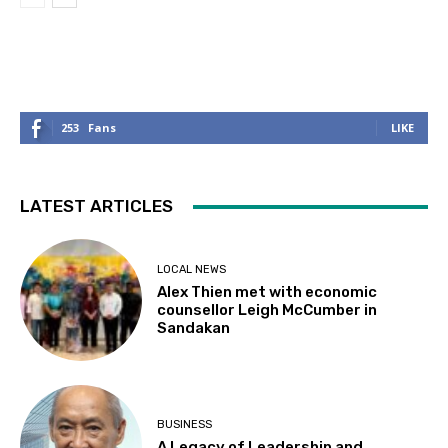
253
Fans
LIKE
LATEST ARTICLES
LOCAL NEWS
Alex Thien met with economic
counsellor Leigh McCumber in
Sandakan
BUSINESS
A Legacy of Leadership and