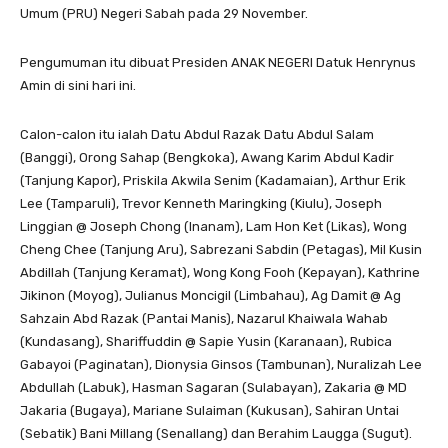
Umum (PRU) Negeri Sabah pada 29 November.
Pengumuman itu dibuat Presiden ANAK NEGERI Datuk Henrynus
Amin di sini hari ini.
Calon-calon itu ialah Datu Abdul Razak Datu Abdul Salam
(Banggi), Orong Sahap (Bengkoka), Awang Karim Abdul Kadir
(Tanjung Kapor), Priskila Akwila Senim (Kadamaian), Arthur Erik
Lee (Tamparuli), Trevor Kenneth Maringking (Kiulu), Joseph
Linggian @ Joseph Chong (Inanam), Lam Hon Ket (Likas), Wong
Cheng Chee (Tanjung Aru), Sabrezani Sabdin (Petagas), Mil Kusin
Abdillah (Tanjung Keramat), Wong Kong Fooh (Kepayan), Kathrine
Jikinon (Moyog), Julianus Moncigil (Limbahau), Ag Damit @ Ag
Sahzain Abd Razak (Pantai Manis), Nazarul Khaiwala Wahab
(Kundasang), Shariffuddin @ Sapie Yusin (Karanaan), Rubica
Gabayoi (Paginatan), Dionysia Ginsos (Tambunan), Nuralizah Lee
Abdullah (Labuk), Hasman Sagaran (Sulabayan), Zakaria @ MD
Jakaria (Bugaya), Mariane Sulaiman (Kukusan), Sahiran Untai
(Sebatik) Bani Millang (Senallang) dan Berahim Laugga (Sugut).