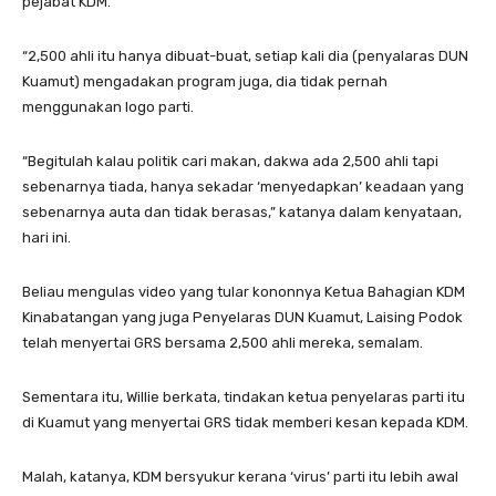
pejabat KDM.
“2,500 ahli itu hanya dibuat-buat, setiap kali dia (penyalaras DUN
Kuamut) mengadakan program juga, dia tidak pernah
menggunakan logo parti.
“Begitulah kalau politik cari makan, dakwa ada 2,500 ahli tapi
sebenarnya tiada, hanya sekadar ‘menyedapkan’ keadaan yang
sebenarnya auta dan tidak berasas,” katanya dalam kenyataan,
hari ini.
Beliau mengulas video yang tular kononnya Ketua Bahagian KDM
Kinabatangan yang juga Penyelaras DUN Kuamut, Laising Podok
telah menyertai GRS bersama 2,500 ahli mereka, semalam.
Sementara itu, Willie berkata, tindakan ketua penyelaras parti itu
di Kuamut yang menyertai GRS tidak memberi kesan kepada KDM.
Malah, katanya, KDM bersyukur kerana ‘virus’ parti itu lebih awal