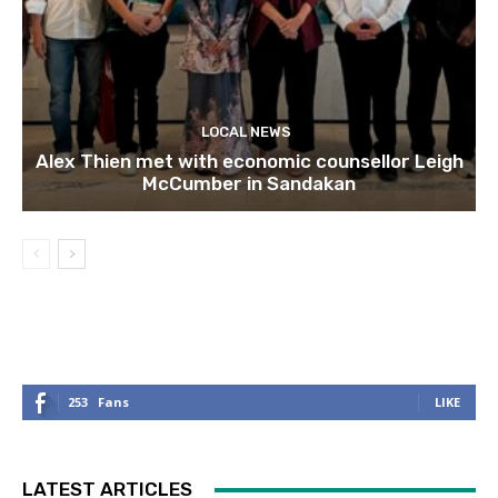
LOCAL NEWS
Alex Thien met with economic counsellor Leigh
McCumber in Sandakan
253
Fans
LIKE
LATEST ARTICLES