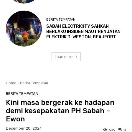
BERITA TEMPATAN
SABAH ELECTRICITY SAHKAN
BERLAKU INSIDEN MAUT RENJATAN
ELEKTRIK DI WESTON, BEAUFORT
Load more