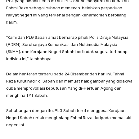
PGL yang dihadiri lebih 60 ahli PLG Sabah menyifatkan tindakan
Fahmi Reza sebagai cubaan memecah-belahkan perpaduan
rakyat negeri ini yang terkenal dengan keharmonian berbilang
kaum.
“Kami dari PLG Sabah amat berharap pihak Polis Diraja Malaysia
(PDRM), Suruhanjaya Komunikasi dan Multimedia Malaysia
(SKMM), dan Kerajaan Negeri Sabah bertindak segera terhadap
individu ini,” tambahnya.
Dalam hantaran terbaru pada 24 Disember dan hari ini, Fahmi
Reza turut hadir di Sabah dan memuat naik gambar yang didakwa
cuba memprovokasi keputusan Yang di-Pertuan Agong dan
menghina TYT Sabah.
Sehubungan dengan itu, PLG Sabah turut menggesa Kerajaan
Negeri Sabah untuk menghalang Fahmi Reza daripada memasuki
negeri ini.