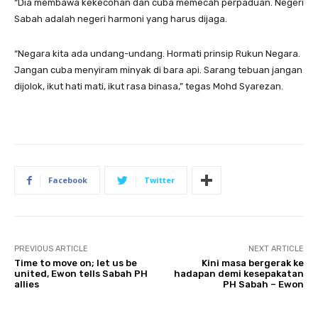
“Dia membawa kekecohan dan cuba memecah perpaduan. Negeri
Sabah adalah negeri harmoni yang harus dijaga.
“Negara kita ada undang-undang. Hormati prinsip Rukun Negara.
Jangan cuba menyiram minyak di bara api. Sarang tebuan jangan
dijolok, ikut hati mati, ikut rasa binasa,” tegas Mohd Syarezan.
Facebook
Twitter
PREVIOUS ARTICLE
NEXT ARTICLE
Time to move on; let us be
Kini masa bergerak ke
united, Ewon tells Sabah PH
hadapan demi kesepakatan
allies
PH Sabah – Ewon