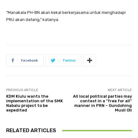
“Manakala PH-BN akan kekal berkerjasama untuk menghadapi
PRU akan datang,” katanya.
Facebook
Twitter
PREVIOUS ARTICLE
NEXT ARTICLE
KDM Kiulu wants the
All local political parties may
implementation of the SMK
contest in a “free for all”
Nabalu project to be
manner in PRN – Gundohing
expedited
Musli Oli
RELATED ARTICLES