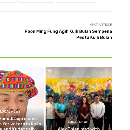
NEXT ARTICLE
Poon Ming Fung Agih Kuih Bulan Sempena
Pesta Kuih Bulan
LOCAL NEWS
Hamidi expresses
LOCAL NEWS
 for voters in Kota
 and Kudat rally
Alex Thien met with