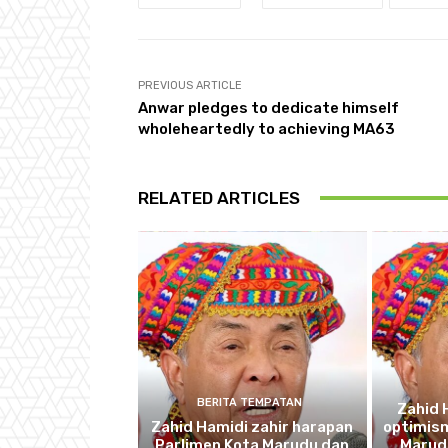
PREVIOUS ARTICLE
Anwar pledges to dedicate himself
wholeheartedly to achieving MA63
RELATED ARTICLES
BERITA TEMPATAN
Zahid 
Zahid Hamidi zahir harapan
optimism
Parlimen Kota Marudu dan
Marudu