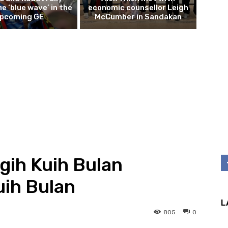
e ‘blue wave’ in the
economic counsellor Leigh
pcoming GE
McCumber in Sandakan