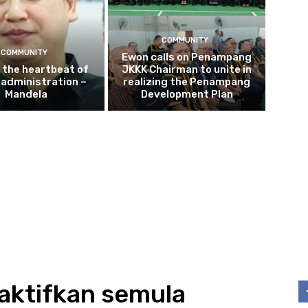
COMMUNITY
COMMUNITY
Ewon calls on Penampang
s the heartbeat of
JKKK Chairman to unite in
e administration –
realizing the Penampang
Mandela
Development Plan