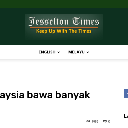
ENGLISH
MELAYU
Jesselton
aysia bawa banyak
Times
L
988
0