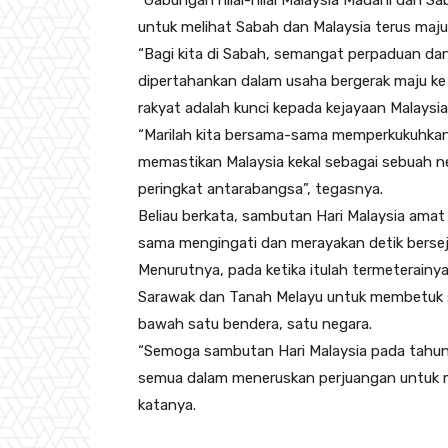
“Gabungan nilai-nilai Malaysia Madani dan Sa
untuk melihat Sabah dan Malaysia terus ma
“Bagi kita di Sabah, semangat perpaduan da
dipertahankan dalam usaha bergerak maju ke
rakyat adalah kunci kepada kejayaan Malays
“Marilah kita bersama-sama memperkukuhkan
memastikan Malaysia kekal sebagai sebuah ne
peringkat antarabangsa”, tegasnya.
Beliau berkata, sambutan Hari Malaysia amat
sama mengingati dan merayakan detik bersejar
Menurutnya, pada ketika itulah termeterainy
Sarawak dan Tanah Melayu untuk membetuk s
bawah satu bendera, satu negara.
“Semoga sambutan Hari Malaysia pada tahun i
semua dalam meneruskan perjuangan untuk m
katanya.