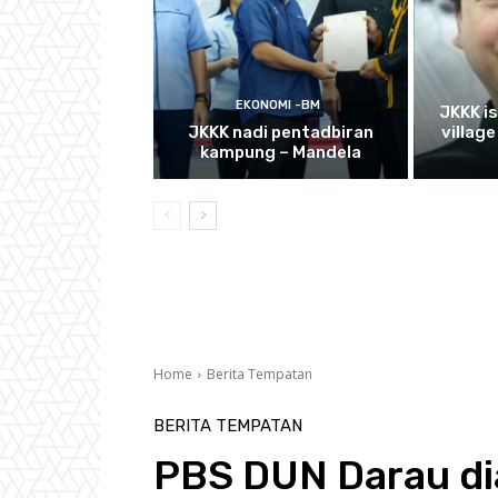
EKONOMI -BM
JKKK i
JKKK nadi pentadbiran
villag
kampung – Mandela