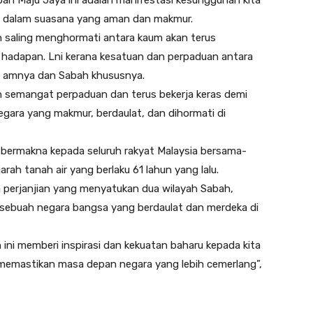
bah Maju Jaya ini adalah manifestasi kesungguhan kita
ju dalam suasana yang aman dan makmur.
n saling menghormati antara kaum akan terus
 hadapan. Lni kerana kesatuan dan perpaduan antara
ia amnya dan Sabah khususnya.
 semangat perpaduan dan terus bekerja keras demi
gara yang makmur, berdaulat, dan dihormati di
 bermakna kepada seluruh rakyat Malaysia bersama-
ah tanah air yang berlaku 61 lahun yang lalu.
a perjanjian yang menyatukan dua wilayah Sabah,
ebuah negara bangsa yang berdaulat dan merdeka di
ni memberi inspirasi dan kekuatan baharu kepada kita
emastikan masa depan negara yang lebih cemerlang”,