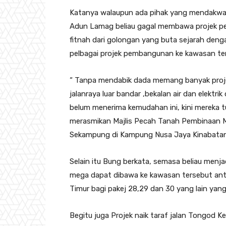
Katanya walaupun ada pihak yang mendakwa s
Adun Lamag beliau gagal membawa projek p
fitnah dari golongan yang buta sejarah de
pelbagai projek pembangunan ke kawasan ter
“ Tanpa mendabik dada memang banyak projek
jalanraya luar bandar ,bekalan air dan elekt
belum menerima kemudahan ini, kini mereka t
merasmikan Majlis Pecah Tanah Pembinaan Ma
Sekampung di Kampung Nusa Jaya Kinabatang
Selain itu Bung berkata, semasa beliau menjad
mega dapat dibawa ke kawasan tersebut ant
Timur bagi pakej 28,29 dan 30 yang lain yan
Begitu juga Projek naik taraf jalan Tongod K