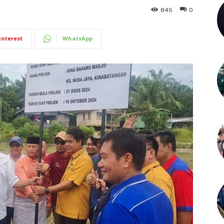
845
0
interest
WhatsApp