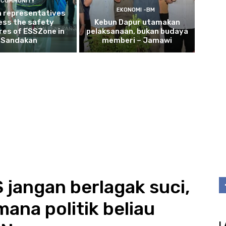
COMMUNITY
EKONOMI -BM
n representatives
ess the safety
Kebun Dapur utamakan
es of ESSZone in
pelaksanaan, bukan budaya
Sandakan
memberi – Jamawi