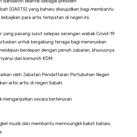
Bandaron dilantik sebagai presiden
abah (GASTS) yang baharu diwujudkan bagi membantu
bajikan para artis tempatan di negeri ini.
ur yang pasang surut selepas serangan wabak Covid-19
mutuskan untuk bergabung tenaga bagi meneruskan
n meskipun berdepan dengan penuh cabaran, khususnya
yanyi dari komuniti KDM.
tarkan oleh Jabatan Pendaftaran Pertubuhan Negeri
an artis artis di negeri Sabah.
tuk menganjurkan secara berterusan
gkel muzik dan membantu menncungkil bakat baharu
a.