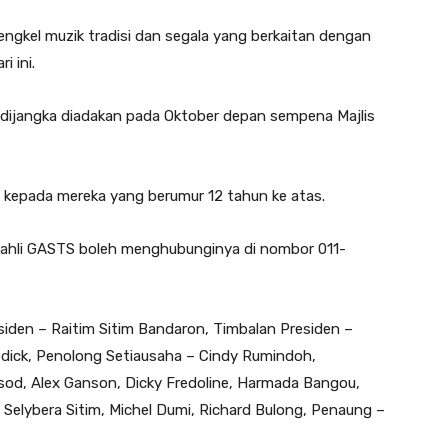
gkel muzik tradisi dan segala yang berkaitan dengan
i ini.
S dijangka diadakan pada Oktober depan sempena Majlis
a kepada mereka yang berumur 12 tahun ke atas.
 ahli GASTS boleh menghubunginya di nombor 011-
siden – Raitim Sitim Bandaron, Timbalan Presiden –
dick, Penolong Setiausaha – Cindy Rumindoh,
od, Alex Ganson, Dicky Fredoline, Harmada Bangou,
 Selybera Sitim, Michel Dumi, Richard Bulong, Penaung –