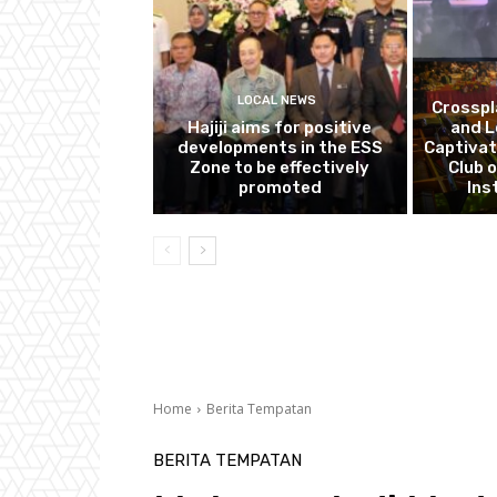
LOCAL NEWS
Crosspl
Hajiji aims for positive
and L
developments in the ESS
Captivat
Zone to be effectively
Club o
promoted
Ins