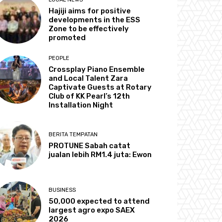
Hajiji aims for positive
developments in the ESS
Zone to be effectively
promoted
PEOPLE
Crossplay Piano Ensemble
and Local Talent Zara
Captivate Guests at Rotary
Club of KK Pearl’s 12th
Installation Night
BERITA TEMPATAN
PROTUNE Sabah catat
jualan lebih RM1.4 juta: Ewon
BUSINESS
50,000 expected to attend
largest agro expo SAEX
2026