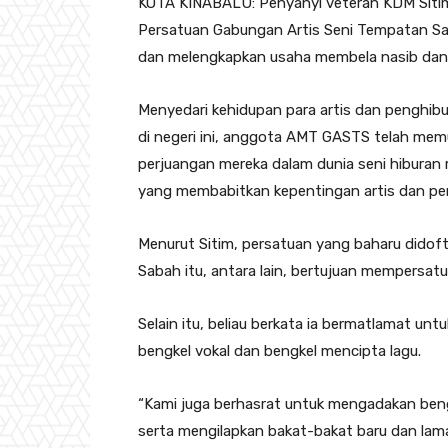
KOTA KINABALU: Penyanyi veteran KDM Sitim 
Persatuan Gabungan Artis Seni Tempatan S
dan melengkapkan usaha membela nasib dan ke
Menyedari kehidupan para artis dan penghib
di negeri ini, anggota AMT GASTS telah me
perjuangan mereka dalam dunia seni hibura
yang membabitkan kepentingan artis dan pen
Menurut Sitim, persatuan yang baharu didof
Sabah itu, antara lain, bertujuan mempersatuk
Selain itu, beliau berkata ia bermatlamat un
bengkel vokal dan bengkel mencipta lagu.
“Kami juga berhasrat untuk mengadakan ben
serta mengilapkan bakat-bakat baru dan lam