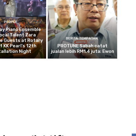
PEOPLE
ay Piano Ensemble
ocal Talent Zara
BERITA TEMPATAN
e Guests at Rotary
f KK Pearl’s 12th
PROTUNE Sabah catat
tallation Night
jualan lebih RM1.4 juta: Ewon