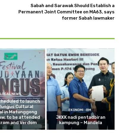
Sabah and Sarawak Should Establish a
Permanent Joint Committee on MA63, says
former Sabah lawmaker
LOCAL NEWS
cheduled to launch
Rungus Cultural
EKONOMI -BM
al in Matunggong
w, to be attended
JKKK nadi pentadbiran
trom and Verdom
kampung – Mandela