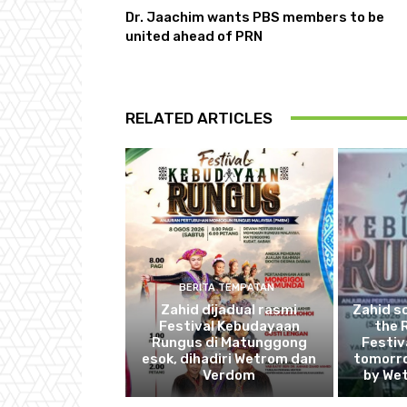
Dr. Jaachim wants PBS members to be
united ahead of PRN
RELATED ARTICLES
BERITA TEMPATAN
Zahid dijadual rasmi
Zahid s
Festival Kebudayaan
the 
Rungus di Matunggong
Festiv
esok, dihadiri Wetrom dan
tomorro
Verdom
by We