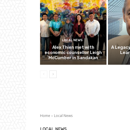
LOCAL NEWS
Alex Thien met with
A Legacy
economic counsellor Leigh
Lear
McCumber in Sandakan