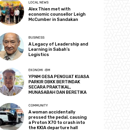
LOCAL NEWS
Alex Thien met with
economic counsellor Leigh
McCumber in Sandakan
BUSINESS
A Legacy of Leadership and
Learning in Sabah’s
Logistics
EKONOMI -BM
YPNM GESA PENGUAT KUASA
PARKIR DBKK BERTINDAK
SECARA PRAKTIKAL,
MUNASABAH DAN BERETIKA
COMMUNITY
A woman accidentally
pressed the pedal, causing
a Proton X70 to crash into
the KKIA departure hall