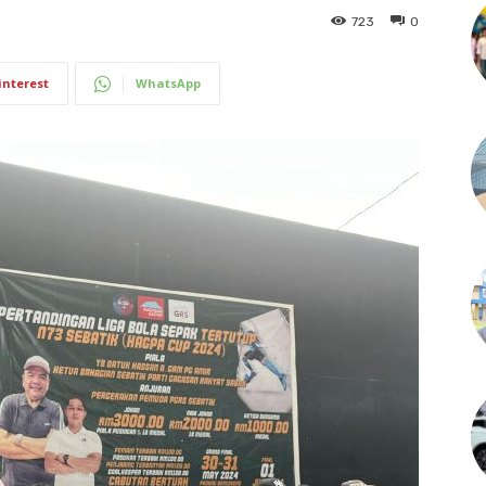
723
0
interest
WhatsApp