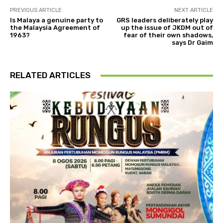
PREVIOUS ARTICLE
NEXT ARTICLE
Is Malaya a genuine party to
GRS leaders deliberately play
the Malaysia Agreement of
up the issue of JKDM out of
1963?
fear of their own shadows,
says Dr Gaim
RELATED ARTICLES