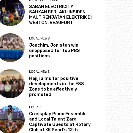
SABAH ELECTRICITY
SAHKAN BERLAKU INSIDEN
MAUT RENJATAN ELEKTRIK DI
WESTON, BEAUFORT
LOCAL NEWS
Joachim, Joniston win
unopposed for top PBS
positions
LOCAL NEWS
Hajiji aims for positive
developments in the ESS
Zone to be effectively
promoted
PEOPLE
Crossplay Piano Ensemble
and Local Talent Zara
Captivate Guests at Rotary
Club of KK Pearl’s 12th