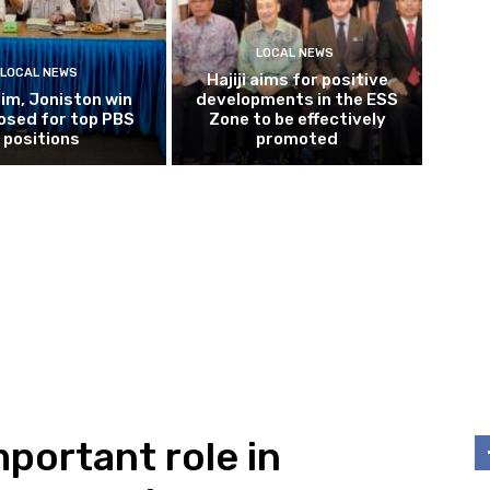
LOCAL NEWS
LOCAL NEWS
Hajiji aims for positive
im, Joniston win
developments in the ESS
osed for top PBS
Zone to be effectively
positions
promoted