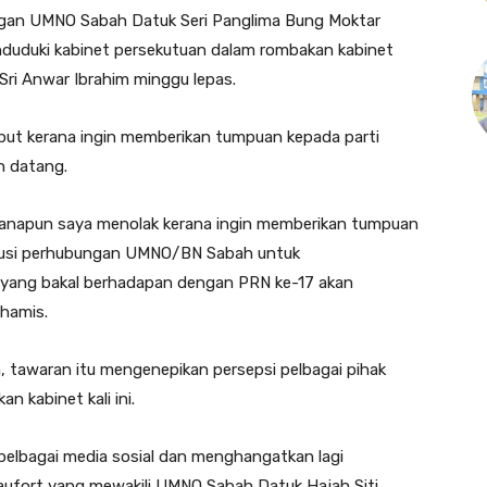
gan UMNO Sabah Datuk Seri Panglima Bung Moktar
enduduki kabinet persekutuan dalam rombakan kabinet
ri Anwar Ibrahim minggu lepas.
but kerana ingin memberikan tumpuan kepada parti
n datang.
anapun saya menolak kerana ingin memberikan tumpuan
rusi perhubungan UMNO/BN Sabah untuk
ang bakal berhadapan dengan PRN ke-17 akan
Khamis.
 tawaran itu mengenepikan persepsi pelbagai pihak
 kabinet kali ini.
i pelbagai media sosial dan menghangatkan lagi
eaufort yang mewakili UMNO Sabah Datuk Hajah Siti