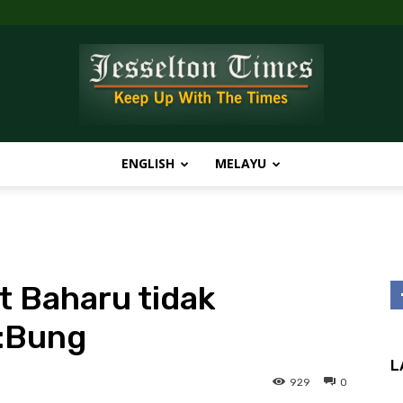
ENGLISH
MELAYU
Jesselton
 Baharu tidak
Times
:Bung
L
929
0