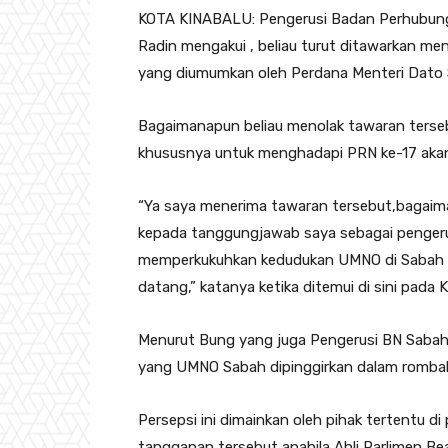
KOTA KINABALU: Pengerusi Badan Perhubun
Radin mengakui , beliau turut ditawarkan m
yang diumumkan oleh Perdana Menteri Dato S
Bagaimanapun beliau menolak tawaran terse
khususnya untuk menghadapi PRN ke-17 aka
“Ya saya menerima tawaran tersebut,bagaim
kepada tanggungjawab saya sebagai penge
memperkukuhkan kedudukan UMNO di Sabah y
datang,” katanya ketika ditemui di sini pada 
Menurut Bung yang juga Pengerusi BN Sabah,
yang UMNO Sabah dipinggirkan dalam rombakan
Persepsi ini dimainkan oleh pihak tertentu d
tanggapan tersebut apabila Ahli Parlimen B