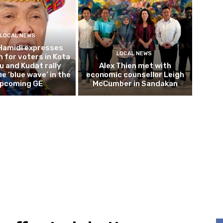
LOCAL NEWS
Hamidi expresses
LOCAL NEWS
 for voters in Kota
 and Kudat rally
Alex Thien met with
e ‘blue wave’ in the
economic counsellor Leigh
pcoming GE
McCumber in Sandakan