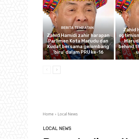
BERITA TEMPATAN
Zahid 
Zahid Hamidi zahir harapan
optimism
Parlimen Kota Marudu dan
Marudu
Kudat bersama gelombang
behind th
‘biru’ dalam PRU ke-16
u