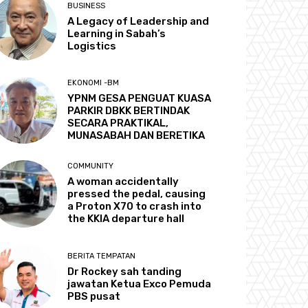
BUSINESS
A Legacy of Leadership and
Learning in Sabah’s
Logistics
EKONOMI -BM
YPNM GESA PENGUAT KUASA
PARKIR DBKK BERTINDAK
SECARA PRAKTIKAL,
MUNASABAH DAN BERETIKA
COMMUNITY
A woman accidentally
pressed the pedal, causing
a Proton X70 to crash into
the KKIA departure hall
BERITA TEMPATAN
Dr Rockey sah tanding
jawatan Ketua Exco Pemuda
PBS pusat