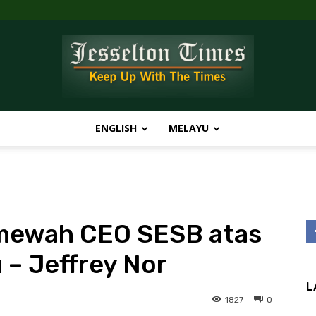
ENGLISH
MELAYU
Jesselton
n mewah CEO SESB atas
Times
 – Jeffrey Nor
L
1827
0