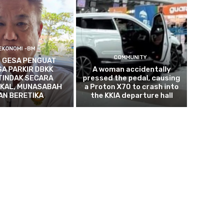
EKONOMI -BM
COMMUNITY
 GESA PENGUAT
A PARKIR DBKK
A woman accidentally
TINDAK SECARA
pressed the pedal, causing
IKAL, MUNASABAH
a Proton X70 to crash into
AN BERETIKA
the KKIA departure hall