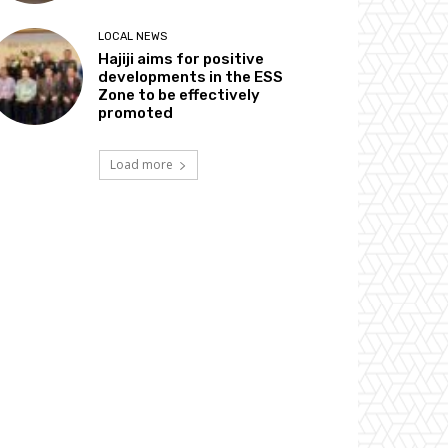
LOCAL NEWS
Hajiji aims for positive
developments in the ESS
Zone to be effectively
promoted
Load more