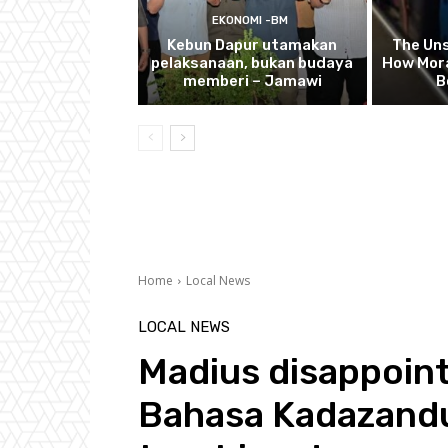
EKONOMI -BM
Kebun Dapur utamakan
The Uns
pelaksanaan, bukan budaya
How Mora
memberi – Jamawi
B