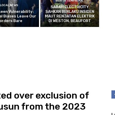
BERITA TEMPATAN
LOCAL NEWS
SABAH ELECTRICITY
een Vulnerability:
SAHKAN BERLAKU INSIDEN
l Biases Leave Our
MAUT RENJATAN ELEKTRIK
orders Bare
DI WESTON, BEAUFORT