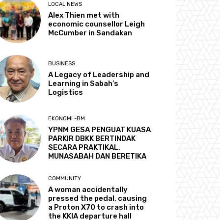
LOCAL NEWS
Alex Thien met with
economic counsellor Leigh
McCumber in Sandakan
BUSINESS
A Legacy of Leadership and
Learning in Sabah’s
Logistics
EKONOMI -BM
YPNM GESA PENGUAT KUASA
PARKIR DBKK BERTINDAK
SECARA PRAKTIKAL,
MUNASABAH DAN BERETIKA
COMMUNITY
A woman accidentally
pressed the pedal, causing
a Proton X70 to crash into
the KKIA departure hall