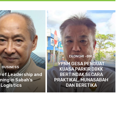
EKONOMI -BM
YPNM GESA PENGUAT
BUSINESS
KUASA PARKIR DBKK
 of Leadership and
BERTINDAK SECARA
ning in Sabah’s
PRAKTIKAL, MUNASABAH
Logistics
DAN BERETIKA