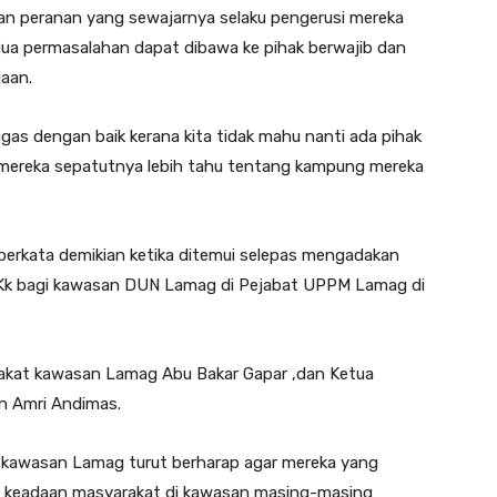
n peranan yang sewajarnya selaku pengerusi mereka
 jua permasalahan dapat dibawa ke pihak berwajib dan
jaan.
as dengan baik kerana kita tidak mahu nanti ada pihak
 mereka sepatutnya lebih tahu tentang kampung mereka
 berkata demikian ketika ditemui selepas mengadakan
Kk bagi kawasan DUN Lamag di Pejabat UPPM Lamag di
kat kawasan Lamag Abu Bakar Gapar ,dan Ketua
n Amri Andimas.
t kawasan Lamag turut berharap agar mereka yang
diri keadaan masyarakat di kawasan masing-masing