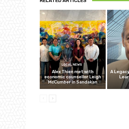
RELATED ARTICLES
LOCAL NEWS
Alex Thien met with
A Legacy
economic counsellor Leigh
Lear
McCumber in Sandakan