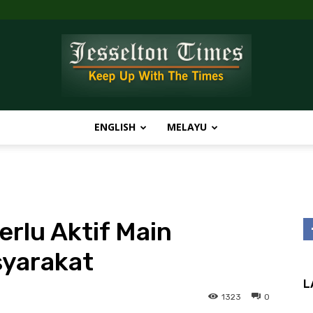
ENGLISH
MELAYU
Jesselton
rlu Aktif Main
Times
yarakat
L
1323
0