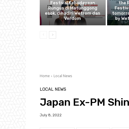
Festival Kebudayaan
the 
Rungus di Matunggong
Festiv
esok, dihadiri Wetrom dan
tomorro
Verdom
by We