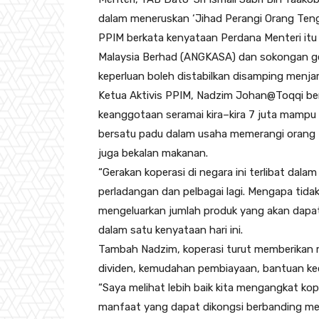
dalam meneruskan ‘Jihad Perangi Orang Teng
PPIM berkata kenyataan Perdana Menteri itu
Malaysia Berhad (ANGKASA) dan sokongan ger
keperluan boleh distabilkan disamping menja
Ketua Aktivis PPIM, Nadzim Johan@Toqqi ber
keanggotaan seramai kira–kira 7 juta mampu 
bersatu padu dalam usaha memerangi orang 
juga bekalan makanan.
“Gerakan koperasi di negara ini terlibat dalam
perladangan dan pelbagai lagi. Mengapa tidak 
mengeluarkan jumlah produk yang akan dapa
dalam satu kenyataan hari ini.
Tambah Nadzim, koperasi turut memberikan m
dividen, kemudahan pembiayaan, bantuan kec
“Saya melihat lebih baik kita mengangkat ko
manfaat yang dapat dikongsi berbanding m