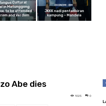
Rungus Cultural
EKONOMI -BM
al in Matunggong
w, to be attended
JKKK nadi pentadbiran
trom and Verdom
kampung – Mandela