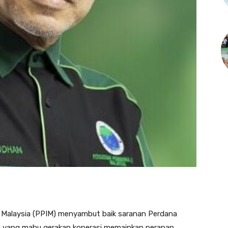
alaysia (PPIM) menyambut baik saranan Perdana
kob yang mahu gerakan koperasi memainkan peranan