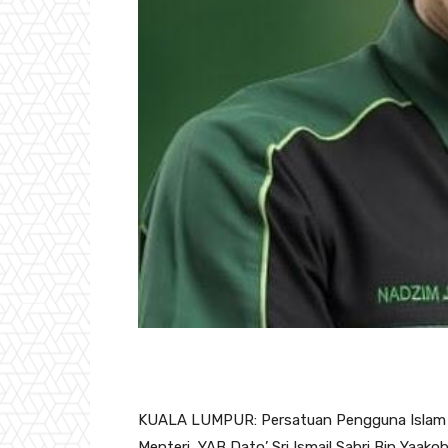
KUALA LUMPUR: Persatuan Pengguna Islam M
Menteri, YAB Dato’ Sri Ismail Sabri Bin Yaa