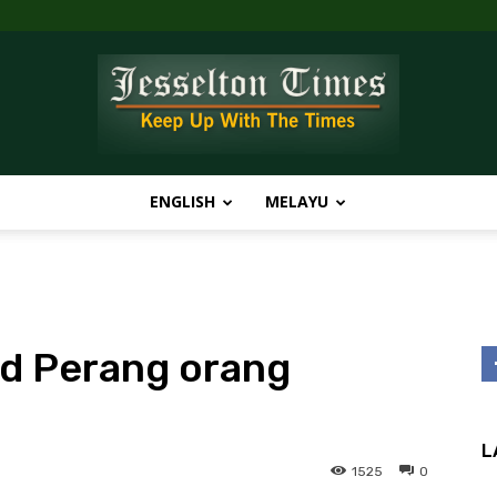
ENGLISH
MELAYU
Jesselton
d Perang orang
Times
L
1525
0