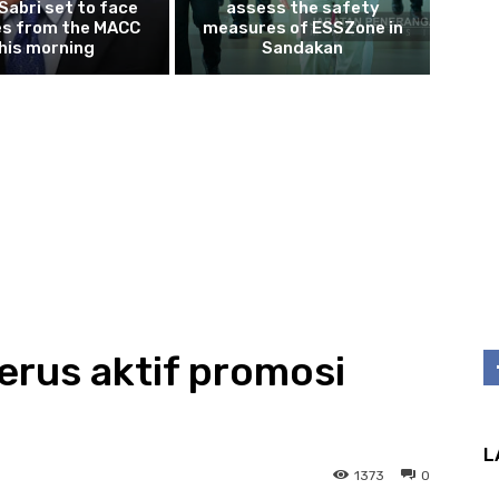
 Sabri set to face
assess the safety
es from the MACC
measures of ESSZone in
his morning
Sandakan