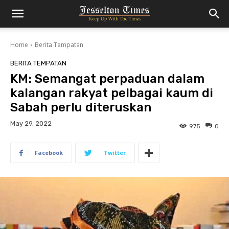
Home
Berita Tempatan
BERITA TEMPATAN
KM: Semangat perpaduan dalam
kalangan rakyat pelbagai kaum di
Sabah perlu diteruskan
May 29, 2022
975
0
Facebook
Twitter