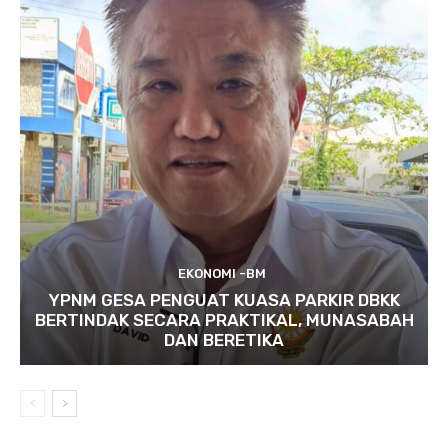
EKONOMI -BM
YPNM GESA PENGUAT KUASA PARKIR DBKK
BERTINDAK SECARA PRAKTIKAL, MUNASABAH
DAN BERETIKA