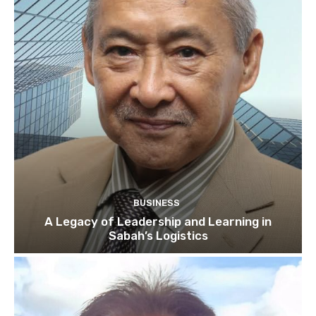
BUSINESS
A Legacy of Leadership and Learning in
Sabah’s Logistics