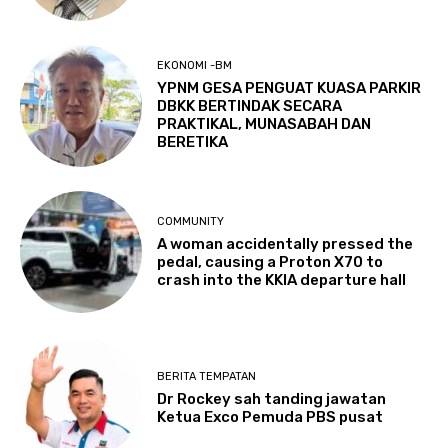
EKONOMI -BM
YPNM GESA PENGUAT KUASA PARKIR
DBKK BERTINDAK SECARA
PRAKTIKAL, MUNASABAH DAN
BERETIKA
COMMUNITY
A woman accidentally pressed the
pedal, causing a Proton X70 to
crash into the KKIA departure hall
BERITA TEMPATAN
Dr Rockey sah tanding jawatan
Ketua Exco Pemuda PBS pusat