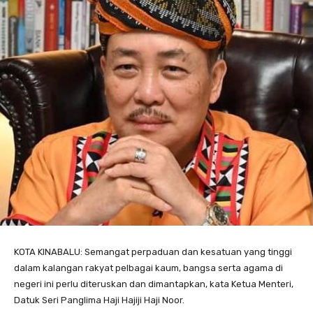
KOTA KINABALU: Semangat perpaduan dan kesatuan yang tinggi
dalam kalangan rakyat pelbagai kaum, bangsa serta agama di
negeri ini perlu diteruskan dan dimantapkan, kata Ketua Menteri,
Datuk Seri Panglima Haji Hajiji Haji Noor.