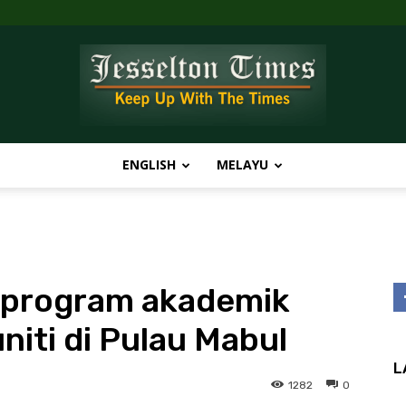
ENGLISH
MELAYU
Jesselton
r program akademik
Times
iti di Pulau Mabul
L
1282
0