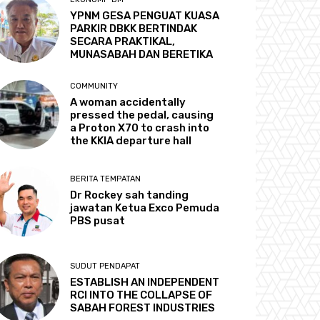
YPNM GESA PENGUAT KUASA
PARKIR DBKK BERTINDAK
SECARA PRAKTIKAL,
MUNASABAH DAN BERETIKA
COMMUNITY
A woman accidentally
pressed the pedal, causing
a Proton X70 to crash into
the KKIA departure hall
BERITA TEMPATAN
Dr Rockey sah tanding
jawatan Ketua Exco Pemuda
PBS pusat
SUDUT PENDAPAT
ESTABLISH AN INDEPENDENT
RCI INTO THE COLLAPSE OF
SABAH FOREST INDUSTRIES