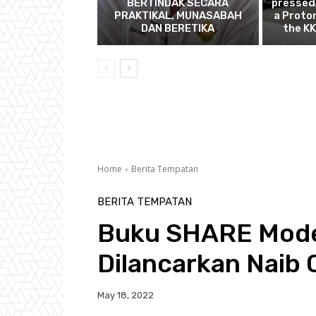
BERTINDAK SECARA
pressed 
PRAKTIKAL, MUNASABAH
a Proto
DAN BERETIKA
the KK