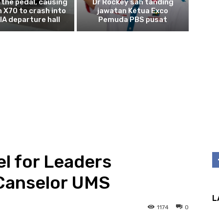
the pedal, causing
Dr Rockey sah tanding
n X70 to crash into
jawatan Ketua Exco
IA departure hall
Pemuda PBS pusat