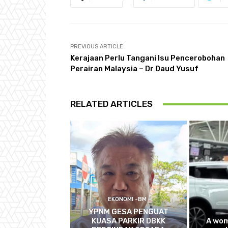
PREVIOUS ARTICLE
Kerajaan Perlu Tangani Isu Pencerobohan
Perairan Malaysia – Dr Daud Yusuf
RELATED ARTICLES
EKONOMI -BM
YPNM GESA PENGUAT
KUASA PARKIR DBKK
A wom