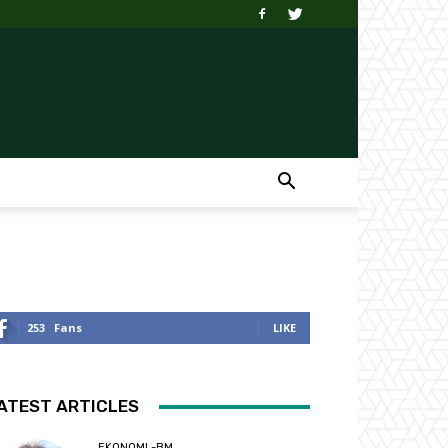
253
Fans
LIKE
ATEST ARTICLES
EKONOMI -BM