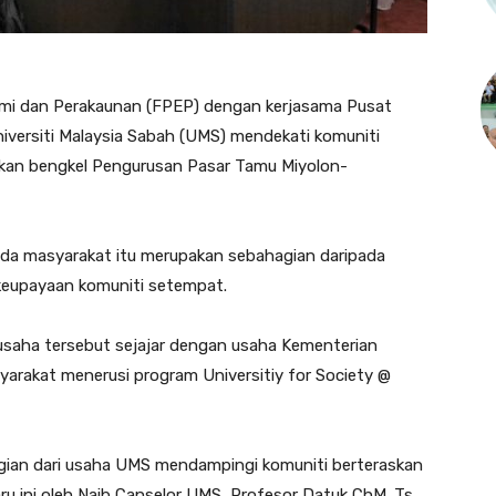
mi dan Perakaunan (FPEP) dengan kerjasama Pusat
iversiti Malaysia Sabah (UMS) mendekati komuniti
an bengkel Pengurusan Pasar Tamu Miyolon-
pada masyarakat itu merupakan sebahagian daripada
eupayaan komuniti setempat.
usaha tersebut sejajar dengan usaha Kementerian
arakat menerusi program Universitiy for Society @
gian dari usaha UMS mendampingi komuniti berteraskan
u ini oleh Naib Canselor UMS, Profesor Datuk ChM. Ts.