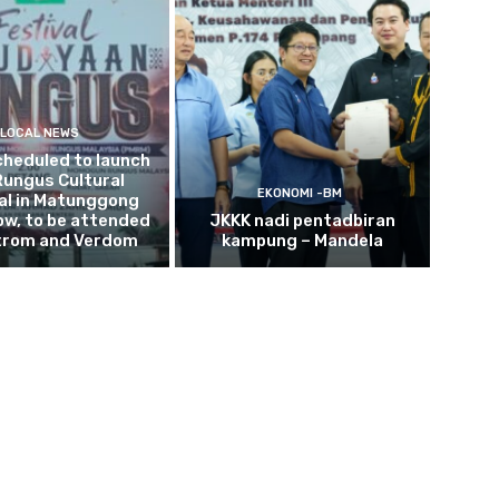
LOCAL NEWS
cheduled to launch
Rungus Cultural
EKONOMI -BM
al in Matunggong
w, to be attended
JKKK nadi pentadbiran
trom and Verdom
kampung – Mandela