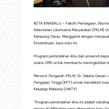
KOTA KINABALU – Fakulti Perniagaan, Ekono
Kelestarian Libatsama Masyarakat (PKLM) Un
Kampung Darau, Manggatal dengan menjayak
Ensambiyan, baru-baru ini.
Program pemindahan ilmu dari universiti ke
usaha UMS untuk membantu meningkatkan k
Menurut Pengarah PKLM, Dr. Jakaria Dasan, 
Pengajian Tinggi (KPT) untuk mendekati masy
Keluarga Malaysia (UNiTY).
“Program pemindahan ilmu ini adalah sebaha
slogan #UMSbahini yang dilancarkan baru-bar