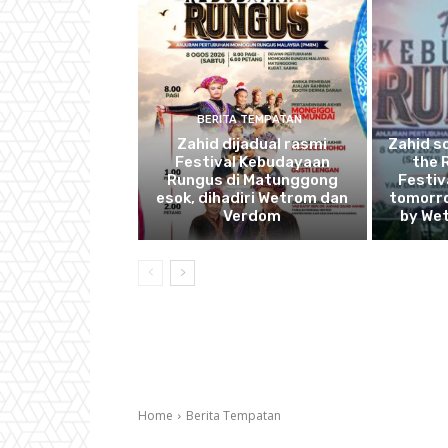
BERITA TEMPATAN
Zahid dijadual rasmi
Zahid s
Festival Kebudayaan
the 
Rungus di Matunggong
Festiv
esok, dihadiri Wetrom dan
tomorro
Verdom
by We