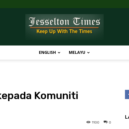
ENGLISH
MELAYU
Jesselton
kepada Komuniti
Times
L
1100
0