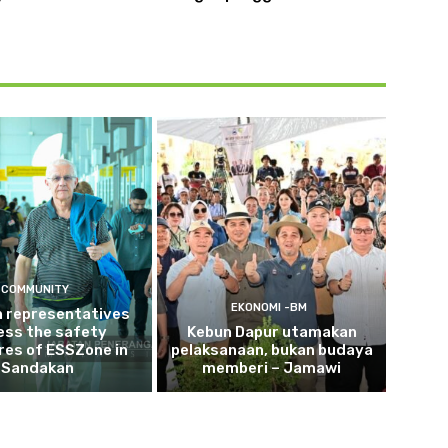
COMMUNITY
EKONOMI -BM
n representatives
ess the safety
Kebun Dapur utamakan
es of ESSZone in
pelaksanaan, bukan budaya
Sandakan
memberi – Jamawi