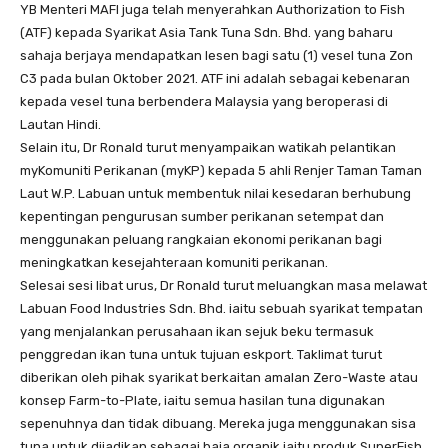
YB Menteri MAFI juga telah menyerahkan Authorization to Fish
(ATF) kepada Syarikat Asia Tank Tuna Sdn. Bhd. yang baharu
sahaja berjaya mendapatkan lesen bagi satu (1) vesel tuna Zon
C3 pada bulan Oktober 2021. ATF ini adalah sebagai kebenaran
kepada vesel tuna berbendera Malaysia yang beroperasi di
Lautan Hindi.
Selain itu, Dr Ronald turut menyampaikan watikah pelantikan
myKomuniti Perikanan (myKP) kepada 5 ahli Renjer Taman Taman
Laut W.P. Labuan untuk membentuk nilai kesedaran berhubung
kepentingan pengurusan sumber perikanan setempat dan
menggunakan peluang rangkaian ekonomi perikanan bagi
meningkatkan kesejahteraan komuniti perikanan.
Selesai sesi libat urus, Dr Ronald turut meluangkan masa melawat
Labuan Food Industries Sdn. Bhd. iaitu sebuah syarikat tempatan
yang menjalankan perusahaan ikan sejuk beku termasuk
penggredan ikan tuna untuk tujuan eskport. Taklimat turut
diberikan oleh pihak syarikat berkaitan amalan Zero-Waste atau
konsep Farm-to-Plate, iaitu semua hasilan tuna digunakan
sepenuhnya dan tidak dibuang. Mereka juga menggunakan sisa
tuna untuk dijadikan sebagai baja organik iaitu produk SuperFish