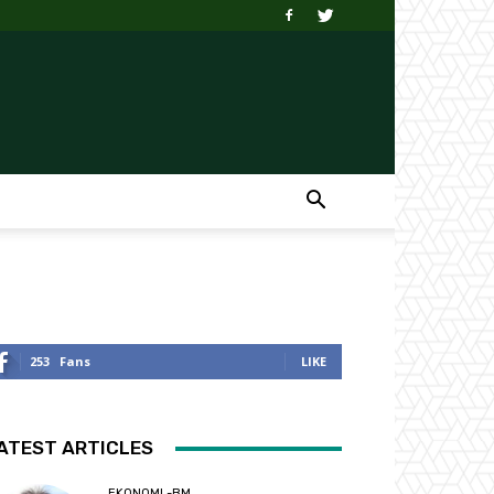
253
Fans
LIKE
ATEST ARTICLES
EKONOMI -BM