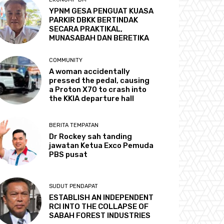
YPNM GESA PENGUAT KUASA
PARKIR DBKK BERTINDAK
SECARA PRAKTIKAL,
MUNASABAH DAN BERETIKA
COMMUNITY
A woman accidentally
pressed the pedal, causing
a Proton X70 to crash into
the KKIA departure hall
BERITA TEMPATAN
Dr Rockey sah tanding
jawatan Ketua Exco Pemuda
PBS pusat
SUDUT PENDAPAT
ESTABLISH AN INDEPENDENT
RCI INTO THE COLLAPSE OF
SABAH FOREST INDUSTRIES