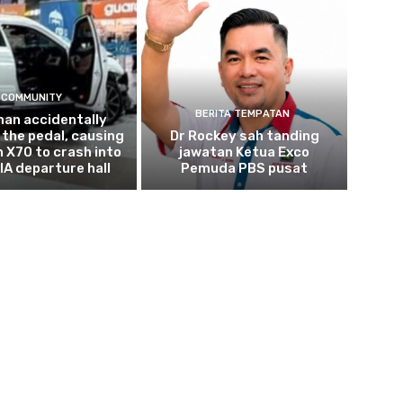
COMMUNITY
BERITA TEMPATAN
an accidentally
the pedal, causing
Dr Rockey sah tanding
n X70 to crash into
jawatan Ketua Exco
IA departure hall
Pemuda PBS pusat