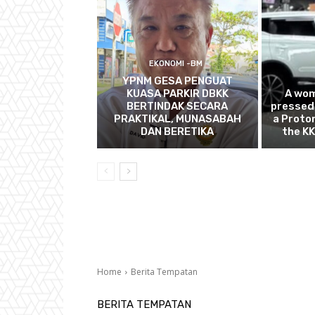
EKONOMI -BM
YPNM GESA PENGUAT
KUASA PARKIR DBKK
A wom
BERTINDAK SECARA
pressed 
PRAKTIKAL, MUNASABAH
a Proto
DAN BERETIKA
the KK