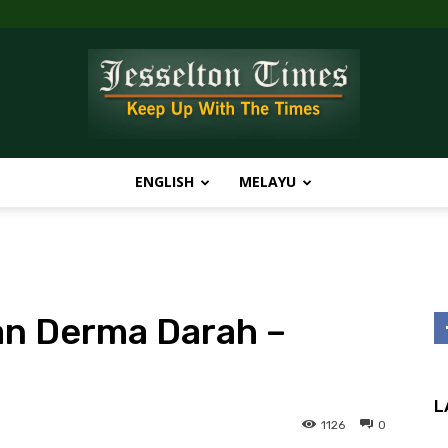
ENGLISH
MELAYU
Jesselton
an Derma Darah –
Times
L
1126
0