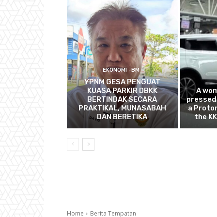
EKONOMI -BM
YPNM GESA PENGUAT
KUASA PARKIR DBKK
A wom
BERTINDAK SECARA
pressed 
PRAKTIKAL, MUNASABAH
a Proto
DAN BERETIKA
the KK