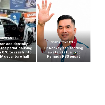
COMMUNITY
BERITA TEMPATAN
an accidentally
the pedal, causing
Dr Rockey sah tanding
n X70 to crash into
jawatan Ketua Exco
IA departure hall
Pemuda PBS pusat