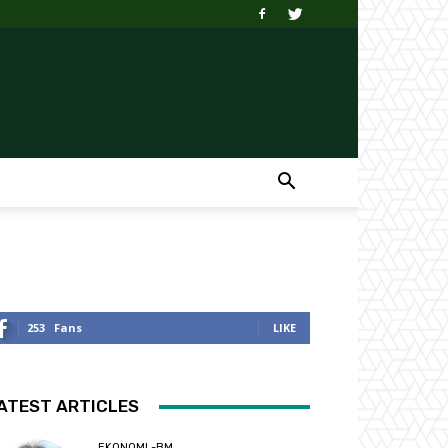
253
Fans
LIKE
ATEST ARTICLES
EKONOMI -BM