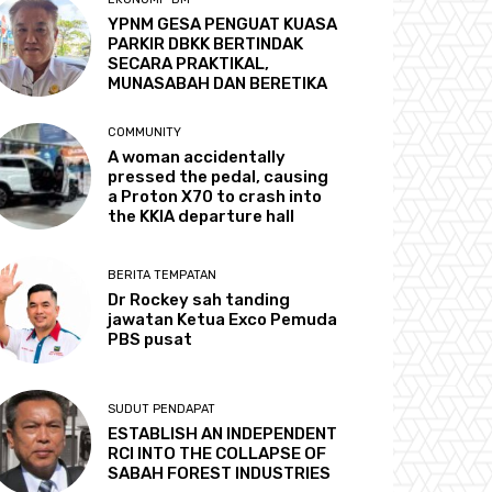
YPNM GESA PENGUAT KUASA
PARKIR DBKK BERTINDAK
SECARA PRAKTIKAL,
MUNASABAH DAN BERETIKA
COMMUNITY
A woman accidentally
pressed the pedal, causing
a Proton X70 to crash into
the KKIA departure hall
BERITA TEMPATAN
Dr Rockey sah tanding
jawatan Ketua Exco Pemuda
PBS pusat
SUDUT PENDAPAT
ESTABLISH AN INDEPENDENT
RCI INTO THE COLLAPSE OF
SABAH FOREST INDUSTRIES