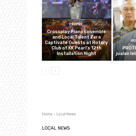
PEOPLE
Crossplay Piano Ensemble
and Local Talent Zara
BE
Captivate Guests at Rotary
Club of KK Pearl’s 12th
PROTU
Installation Night
jualan le