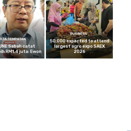
BUSINESS
RITA TEMPATAN
50,000 expected to attend
NE Sabah catat
largest agro expo SAEX
bih RM1.4 juta: Ewon
2026