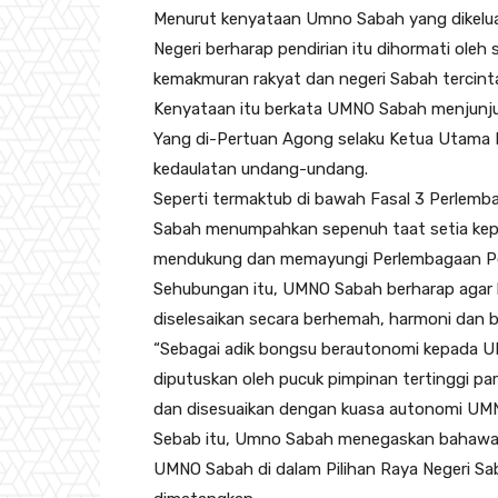
Menurut kenyataan Umno Sabah yang dikel
Negeri berharap pendirian itu dihormati oleh
kemakmuran rakyat dan negeri Sabah tercint
Kenyataan itu berkata UMNO Sabah menjunju
Yang di-Pertuan Agong selaku Ketua Utama 
kedaulatan undang-undang.
Seperti termaktub di bawah Fasal 3 Perlem
Sabah menumpahkan sepenuh taat setia kepad
mendukung dan memayungi Perlembagaan Per
Sehubungan itu, UMNO Sabah berharap agar k
diselesaikan secara berhemah, harmoni dan b
“Sebagai adik bongsu berautonomi kepada U
diputuskan oleh pucuk pimpinan tertinggi pa
dan disesuaikan dengan kuasa autonomi UMNO
Sebab itu, Umno Sabah menegaskan bahawa 
UMNO Sabah di dalam Pilihan Raya Negeri Sab