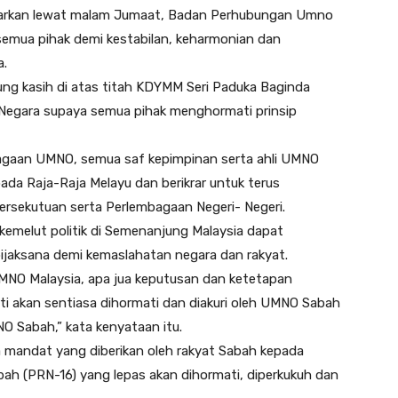
uarkan lewat malam Jumaat, Badan Perhubungan Umno
 semua pihak demi kestabilan, keharmonian dan
a.
ng kasih di atas titah KDYMM Seri Paduka Baginda
Negara supaya semua pihak menghormati prinsip
bagaan UMNO, semua saf kepimpinan serta ahli UMNO
a Raja-Raja Melayu dan berikrar untuk terus
sekutuan serta Perlembagaan Negeri- Negeri.
emelut politik di Semenanjung Malaysia dapat
ijaksana demi kemaslahatan negara dan rakyat.
MNO Malaysia, apa jua keputusan dan ketetapan
rti akan sentiasa dihormati dan diakuri oleh UMNO Sabah
 Sabah,” kata kenyataan itu.
mandat yang diberikan oleh rakyat Sabah kepada
ah (PRN-16) yang lepas akan dihormati, diperkukuh dan