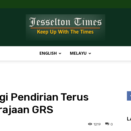
ENGLISH
MELAYU
Jesselton
i Pendirian Terus
Times
rajaan GRS
L
1219
0