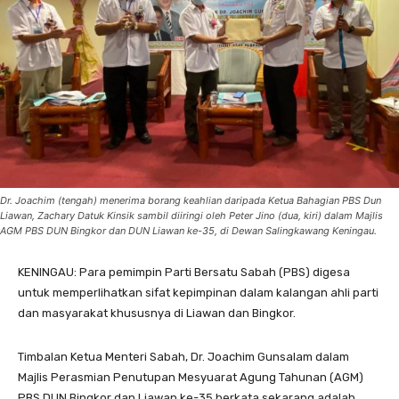
Dr. Joachim (tengah) menerima borang keahlian daripada Ketua Bahagian PBS Dun
Liawan, Zachary Datuk Kinsik sambil diiringi oleh Peter Jino (dua, kiri) dalam Majlis
AGM PBS DUN Bingkor dan DUN Liawan ke-35, di Dewan Salingkawang Keningau.
KENINGAU: Para pemimpin Parti Bersatu Sabah (PBS) digesa
untuk memperlihatkan sifat kepimpinan dalam kalangan ahli parti
dan masyarakat khususnya di Liawan dan Bingkor.
Timbalan Ketua Menteri Sabah, Dr. Joachim Gunsalam dalam
Majlis Perasmian Penutupan Mesyuarat Agung Tahunan (AGM)
PBS DUN Bingkor dan Liawan ke-35 berkata sekarang adalah