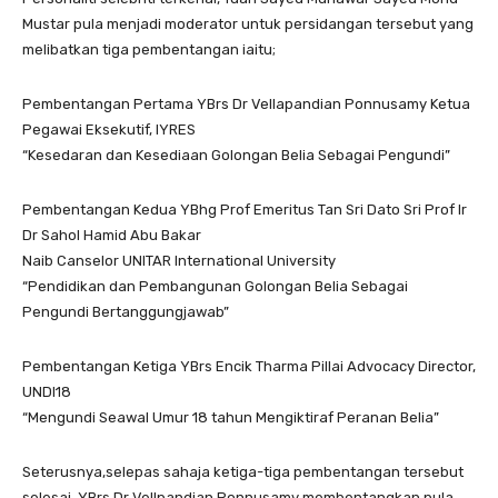
Mustar pula menjadi moderator untuk persidangan tersebut yang
melibatkan tiga pembentangan iaitu;
Pembentangan Pertama YBrs Dr Vellapandian Ponnusamy Ketua
Pegawai Eksekutif, IYRES
“Kesedaran dan Kesediaan Golongan Belia Sebagai Pengundi”
Pembentangan Kedua YBhg Prof Emeritus Tan Sri Dato Sri Prof Ir
Dr Sahol Hamid Abu Bakar
Naib Canselor UNITAR International University
“Pendidikan dan Pembangunan Golongan Belia Sebagai
Pengundi Bertanggungjawab”
Pembentangan Ketiga YBrs Encik Tharma Pillai Advocacy Director,
UNDI18
“Mengundi Seawal Umur 18 tahun Mengiktiraf Peranan Belia”
Seterusnya,selepas sahaja ketiga-tiga pembentangan tersebut
selesai, YBrs Dr Vellpandian Ponnusamy membentangkan pula