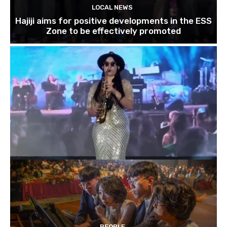
LOCAL NEWS
Hajiji aims for positive developments in the ESS
Zone to be effectively promoted
PEOPLE