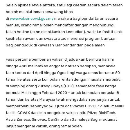
Selain aplikasi MySejahtera, satu lagi kaedah secara dalam talian
adalah melalui laman sesawang khas
di
www.vaksincovid.gov.my
manakala bagi pendaftaran secara
manual, orang ramai boleh mendaftar dengan menghubungi
talian hotline (akan dimaklumkan kemudian), hadir ke fasiliti klinik
kesihatan awam dan swasta atau menerusi program bantuan
bagi penduduk di kawasan luar bandar dan pedalaman.
Fasa pertama pemberian vaksin dijadualkan bermula hari ini
hingga April melibatkan anggota barisan hadapan, manakala
fasa kedua dari April hingga Ogos bagi warga emas berumur 60
tahun ke atas serta kumpulan rentan dengan masalah morbiditi,
di samping orang kurang upaya (OKU), sementara fasa ketiga
bermula Mei hingga Februari 2020 – untuk kumpulan berusia 18
tahun dan ke atas.Malaysia telah mengadakan perjanjian untuk
memperolehi sebanyak 66.7 juta dos vaksin COVID-19 iaitu melalui
fasiliti COVAX dan lima pengeluar vaksin iaitu Pfizer BioNTech,
Astra Zeneca, Sinovac, CanSino dan Gamaleya.Bagi maklumat
lanjut mengenai vaksin, orang ramai boleh