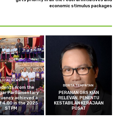
economic stimulus packages
LOCAL NEWS
BERITA TEMPATAN
udents from the
gar Parliamentary
PERANAN GRS KIAN
tuency achieved a
RELEVAN, PENENTU
 4.00 in the 2025
KESTABILAN KERAJAAN
STPM
PUSAT