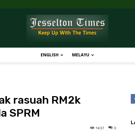
ENGLISH
MELAYU
Jesselton
lak rasuah RM2k
Times
ada SPRM
L
1437
0