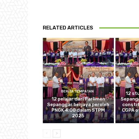
RELATED ARTICLES
BERITA TEMPATAN
12 st
12 pelajar dari Parlimen
Sepang
Sepanggar berjaya peroleh
consti
PNGK 4.00 dalam STPM
CGPA of
2025