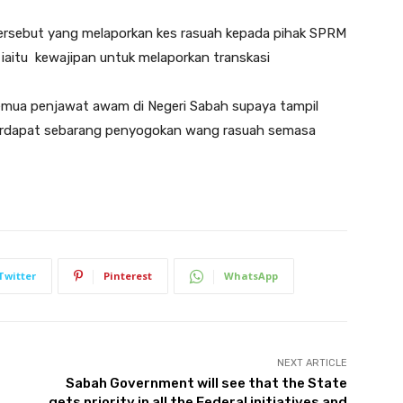
 tersebut yang melaporkan kes rasuah kepada pihak SPRM
aitu kewajipan untuk melaporkan transkasi
emua penjawat awam di Negeri Sabah supaya tampil
erdapat sebarang penyogokan wang rasuah semasa
Twitter
Pinterest
WhatsApp
NEXT ARTICLE
Sabah Government will see that the State
gets priority in all the Federal initiatives and