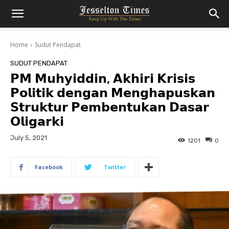
Home
Sudut Pendapat
SUDUT PENDAPAT
𝗣𝗠 𝗠𝘂𝗵𝘆𝗶𝗱𝗱𝗶𝗻, 𝗔𝗸𝗵𝗶𝗿𝗶 𝗞𝗿𝗶𝘀𝗶𝘀
𝗣𝗼𝗹𝗶𝘁𝗶𝗸 𝗱𝗲𝗻𝗴𝗮𝗻 𝗠𝗲𝗻𝗴𝗵𝗮𝗽𝘂𝘀𝗸𝗮𝗻
𝗦𝘁𝗿𝘂𝗸𝘁𝘂𝗿 𝗣𝗲𝗺𝗯𝗲𝗻𝘁𝘂𝗸𝗮𝗻 𝗗𝗮𝘀𝗮𝗿
𝗢𝗹𝗶𝗴𝗮𝗿𝗸𝗶
July 5, 2021
1201
0
Facebook
Twitter